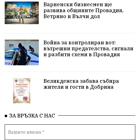
Варненски бизнесмен ще
управлението на Провадия
Общински съвет
развива общините Провадия,
Ветрино и Вълчи дол
Сигнали
Посещението на Бойко Борисов
Солницата в Провадия
Война за контролиран вот:
вътрешни предателства, сигнали
Използва ли се за кампания?
Екология
и разбити схеми в Провадия
Райско кътче
Сметище
Полицейска акция
XXIX НК „Светослав Обретенов“
Млади таланти
Великденска забава събира
жители и гости в Добрина
Великденска забава
с. Добрина
Финанси
Книги
Туризъм
ЗА ВРЪЗКА С НАС