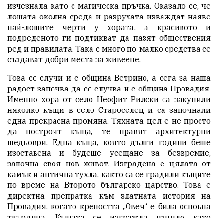
изчезнала като с магическа пръчка. Оказало се, че
лошата околна среда и разрухата изваждат наяве
най-лошите черти у хората, а красивото и
подреденото ги подтикват да пазят обществения
ред и правилата. Така с много по-малко средства се
създават добри места за живеене.
Това се случи и с община Ветрино, а сега за наша
радост започва да се случва и с община Провадия.
Именно хора от село Неофит Рилски са закупили
няколко къщи в село Староселец и са започнали
една прекрасна промяна. Тяхната цел е не просто
да построят къща, те правят архитектурни
шедьоври. Една къща, която дълги години беше
изоставена и будеше усещане за безвремие,
започна своя нов живот. Изградена е цялата от
камък и антична тухла, както са се градили къщите
по време на Второто българско царство. Това е
директна препратка към златната история на
Провадия, когато крепостта „Овеч“ е била основна
твърдина. Къщата се изгражда изцяло като