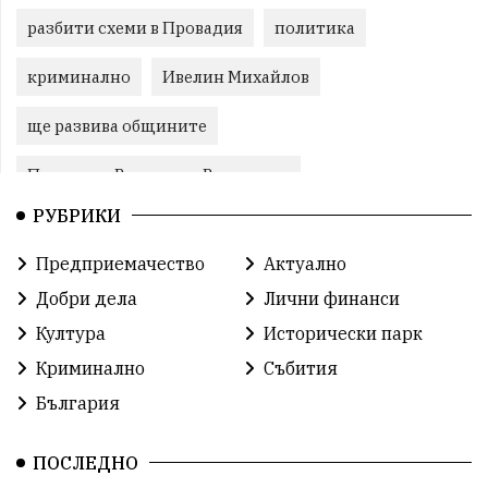
разбити схеми в Провадия
политика
криминално
Ивелин Михайлов
ще развива общините
Провадия, Ветрино и Вълчи дол
РУБРИКИ
Метеоролигична обстановка
Предприемачество
Актуално
Североизточна България
Добри дела
Лични финанси
Общинският съвет Провадия
Решения
Култура
Исторически парк
Криминално
Събития
Център за обслужване
Модел „на едно гише“
България
Развитие на града
Солницата край Провадия
ПОСЛЕДНО
Знак за европейско наследство