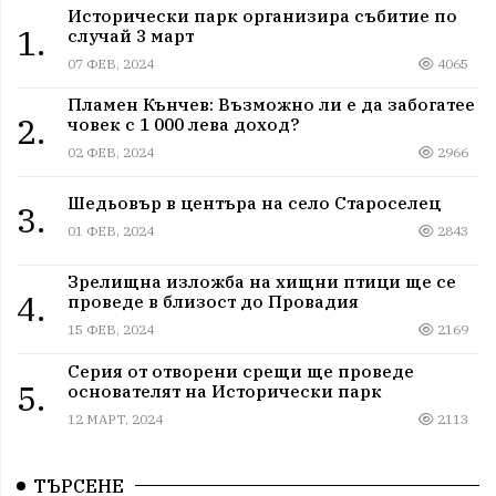
Исторически парк организира събитие по
1.
случай 3 март
07 ФЕВ, 2024
4065
Пламен Кънчев: Възможно ли е да забогатее
2.
човек с 1 000 лева доход?
02 ФЕВ, 2024
2966
Шедьовър в центъра на село Староселец
3.
01 ФЕВ, 2024
2843
Зрелищна изложба на хищни птици ще се
4.
проведе в близост до Провадия
15 ФЕВ, 2024
2169
Серия от отворени срещи ще проведе
5.
основателят на Исторически парк
12 МАРТ, 2024
2113
ТЪРСЕНЕ