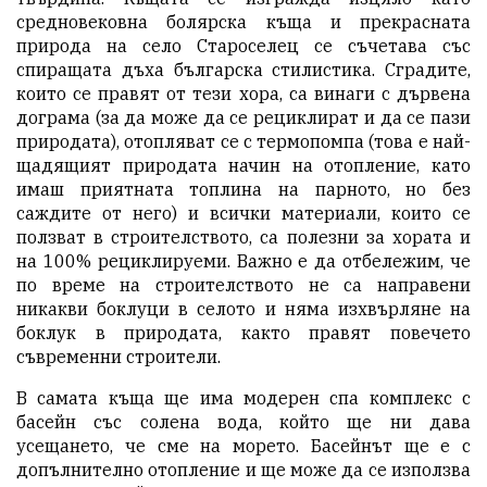
средновековна болярска къща и прекрасната
природа на село Староселец се съчетава със
спиращата дъха българска стилистика. Сградите,
които се правят от тези хора, са винаги с дървена
дограма (за да може да се рециклират и да се пази
природата), отопляват се с термопомпа (това е най-
щадящият природата начин на отопление, като
имаш приятната топлина на парното, но без
саждите от него) и всички материали, които се
ползват в строителството, са полезни за хората и
на 100% рециклируеми. Важно е да отбележим, че
по време на строителството не са направени
никакви боклуци в селото и няма изхвърляне на
боклук в природата, както правят повечето
съвременни строители.
В самата къща ще има модерен спа комплекс с
басейн със солена вода, който ще ни дава
усещането, че сме на морето. Басейнът ще е с
допълнително отопление и ще може да се използва