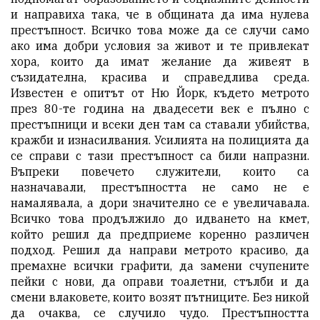
и направиха така, че в общината да има нулева
престъпност. Всичко това може да се случи само
ако има
добри условия за живот
и те привлекат
хора, които да имат желание да живеят в
съзидателна, красива и справедлива среда.
Известен е опитът от Ню Йорк, където метрото
през 80-те година на двадесети век е пълно с
престъпници и всеки ден там са ставали убийства,
кражби и изнасилвания. Усилията на полицията да
се справи с тази престъпност са били напразни.
Въпреки повечето служители, които са
назначавали, престъпността не само не е
намалявала, а дори значително се е увеличавала.
Всичко това продължило до идването на кмет,
който решил да предприеме коренно различен
подход. Решил да направи метрото красиво, да
премахне всички графити, да замени счупените
пейки с нови, да оправи тоалетни, стълби и да
смени влаковете, които возят пътниците. Без никой
да очаква, се случило чудо. Престъпността