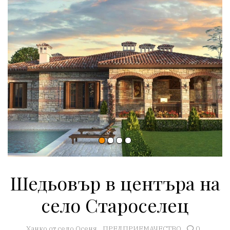
Шедьовър в центъра на
село Староселец
Ханко от село Осеня
ПРЕДПРИЕМАЧЕСТВО
0