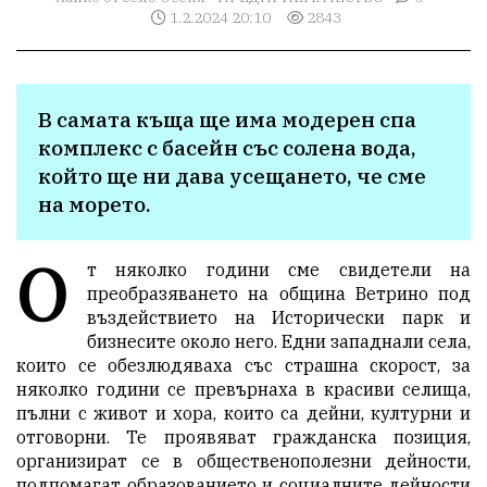
1.2.2024 20:10
2843
В самата къща ще има модерен спа 
комплекс с басейн със солена вода, 
който ще ни дава усещането, че сме 
на морето.
О
т няколко години сме свидетели на
преобразяването на община Ветрино под
въздействието на Исторически парк и
бизнесите около него. Едни западнали села,
които се обезлюдяваха със страшна скорост, за
няколко години се превърнаха в красиви селища,
пълни с живот и хора, които са дейни, културни и
отговорни. Те проявяват гражданска позиция,
организират се в общественополезни дейности,
подпомагат образованието и социалните дейности