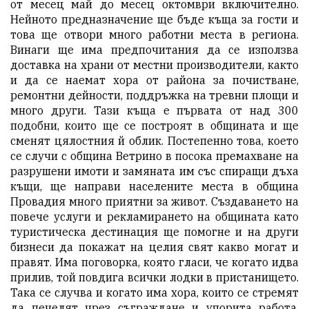
от месец май до месец октомври включително.
Нейното предназначение ще бъде къща за гости и
това ще отвори много работни места в региона.
Винаги ще има предпочитания да се използва
доставка на храни от местни производители, както
и да се наемат хора от района за почистване,
ремонтни дейности, поддръжка на тревни площи и
много други. Тази къща е първата от над 300
подобни, които ще се построят в общината и ще
сменят цялостния й облик. Постепенно това, което
се случи с община Ветрино в посока премахване на
разрушени имоти и замяната им със спиращи дъха
къщи, ще направи населените места в община
Провадия много приятни за живот. Създаването на
повече услуги и рекламирането на общината като
туристическа дестинация ще помогне и на други
бизнеси да покажат на целия свят какво могат и
правят. Има поговорка, която гласи, че когато идва
прилив, той повдига всички лодки в пристанището.
Така се случва и когато има хора, които се стремят
да печелят чрез съграждане и упорита работа.