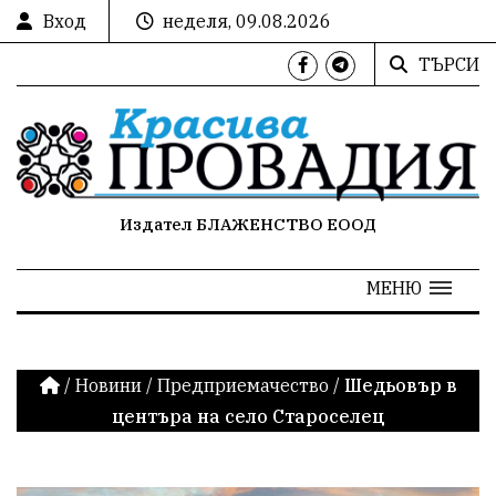
Вход
неделя, 09.08.2026
ТЪРСИ
Издател БЛАЖЕНСТВО ЕООД
МЕНЮ
/
Новини
/
Предприемачество
/
Шедьовър в
центъра на село Староселец