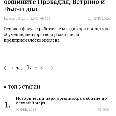
общините Провадия, Ветрино и
Вълчи дол
Красива Варна
0
525
21 АПР, 2026
Основен фокус е работата с млади хора и деца чрез 
обучение, менторство и развитие на 
предприемаческо мислене.
1.
ПРЕД.
СЛЕД.
ТОП 5 СТАТИИ
Исторически парк организира събитие по
1.
случай 3 март
07 ФЕВ, 2024
4063