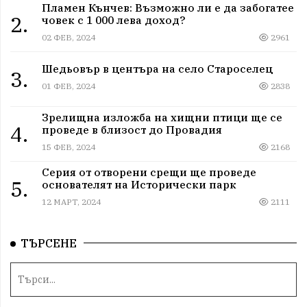
Пламен Кънчев: Възможно ли е да забогатее
2.
човек с 1 000 лева доход?
02 ФЕВ, 2024
2961
Шедьовър в центъра на село Староселец
3.
01 ФЕВ, 2024
2838
Зрелищна изложба на хищни птици ще се
4.
проведе в близост до Провадия
15 ФЕВ, 2024
2168
Серия от отворени срещи ще проведе
5.
основателят на Исторически парк
12 МАРТ, 2024
2111
ТЪРСЕНЕ