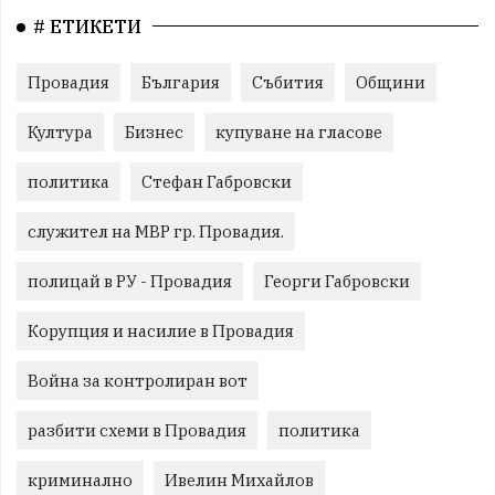
# ЕТИКЕТИ
Провадия
България
Събития
Общини
Култура
Бизнес
купуване на гласове
политика
Стефан Габровски
служител на МВР гр. Провадия.
полицай в РУ - Провадия
Георги Габровски
Корупция и насилие в Провадия
Война за контролиран вот
разбити схеми в Провадия
политика
криминално
Ивелин Михайлов