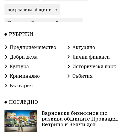
ще развива общините
Провадия, Ветрино и Вълчи дол
РУБРИКИ
Метеоролигична обстановка
Предприемачество
Актуално
Североизточна България
Добри дела
Лични финанси
Общинският съвет Провадия
Решения
Култура
Исторически парк
Криминално
Събития
Център за обслужване
Модел „на едно гише“
България
Развитие на града
Солницата край Провадия
ПОСЛЕДНО
Знак за европейско наследство
Варненски бизнесмен ще
управлението на Провадия
Общински съвет
развива общините Провадия,
Ветрино и Вълчи дол
Сигнали
Посещението на Бойко Борисов