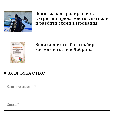
Солницата в Провадия
Война за контролиран вот:
вътрешни предателства, сигнали
Използва ли се за кампания?
Екология
и разбити схеми в Провадия
Райско кътче
Сметище
Полицейска акция
XXIX НК „Светослав Обретенов“
Млади таланти
Великденска забава събира
жители и гости в Добрина
Великденска забава
с. Добрина
Финанси
Книги
Туризъм
ЗА ВРЪЗКА С НАС