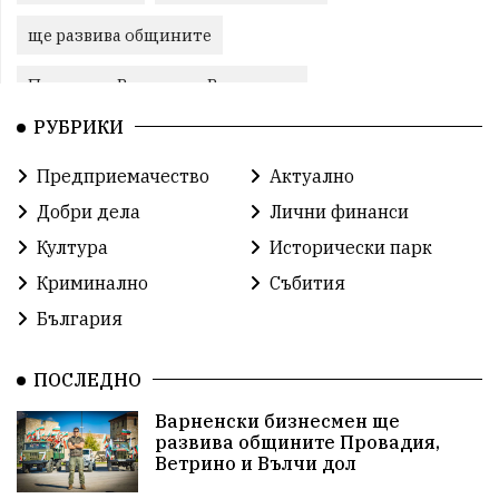
ще развива общините
Провадия, Ветрино и Вълчи дол
РУБРИКИ
Метеоролигична обстановка
Предприемачество
Актуално
Североизточна България
Добри дела
Лични финанси
Общинският съвет Провадия
Решения
Култура
Исторически парк
Криминално
Събития
Център за обслужване
Модел „на едно гише“
България
Развитие на града
Солницата край Провадия
ПОСЛЕДНО
Знак за европейско наследство
Варненски бизнесмен ще
управлението на Провадия
Общински съвет
развива общините Провадия,
Ветрино и Вълчи дол
Сигнали
Посещението на Бойко Борисов