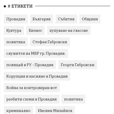
# ЕТИКЕТИ
Провадия
България
Събития
Общини
Култура
Бизнес
купуване на гласове
политика
Стефан Габровски
служител на МВР гр. Провадия.
полицай в РУ - Провадия
Георги Габровски
Корупция и насилие в Провадия
Война за контролиран вот
разбити схеми в Провадия
политика
криминално
Ивелин Михайлов