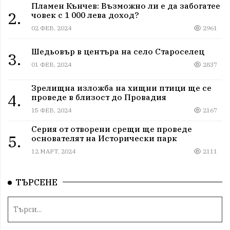
Пламен Кънчев: Възможно ли е да забогатее
2.
човек с 1 000 лева доход?
02 ФЕВ, 2024
2961
Шедьовър в центъра на село Староселец
3.
01 ФЕВ, 2024
2837
Зрелищна изложба на хищни птици ще се
4.
проведе в близост до Провадия
15 ФЕВ, 2024
2167
Серия от отворени срещи ще проведе
5.
основателят на Исторически парк
12 МАРТ, 2024
2111
ТЪРСЕНЕ