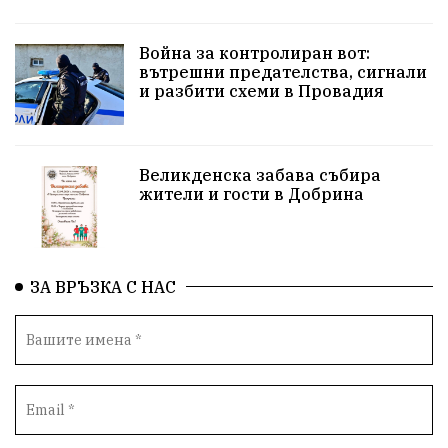
Солницата в Провадия
Война за контролиран вот:
вътрешни предателства, сигнали
Използва ли се за кампания?
Екология
и разбити схеми в Провадия
Райско кътче
Сметище
Полицейска акция
XXIX НК „Светослав Обретенов“
Млади таланти
Великденска забава събира
жители и гости в Добрина
Великденска забава
с. Добрина
Финанси
Книги
Туризъм
ЗА ВРЪЗКА С НАС