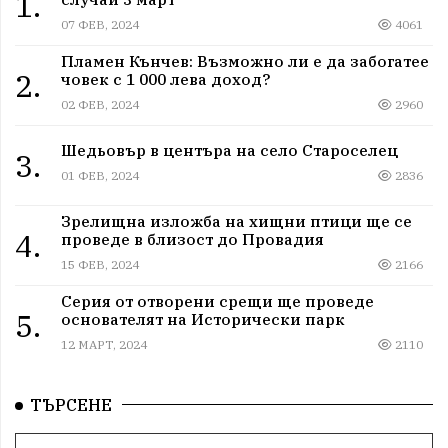
1.
07 ФЕВ, 2024
4061
Пламен Кънчев: Възможно ли е да забогатее
2.
човек с 1 000 лева доход?
02 ФЕВ, 2024
2960
Шедьовър в центъра на село Староселец
3.
01 ФЕВ, 2024
2836
Зрелищна изложба на хищни птици ще се
4.
проведе в близост до Провадия
15 ФЕВ, 2024
2166
Серия от отворени срещи ще проведе
5.
основателят на Исторически парк
12 МАРТ, 2024
2110
ТЪРСЕНЕ