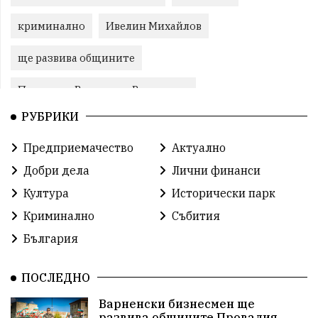
криминално
Ивелин Михайлов
ще развива общините
Провадия, Ветрино и Вълчи дол
РУБРИКИ
Метеоролигична обстановка
Предприемачество
Актуално
Североизточна България
Добри дела
Лични финанси
Общинският съвет Провадия
Решения
Култура
Исторически парк
Криминално
Събития
Център за обслужване
Модел „на едно гише“
България
Развитие на града
Солницата край Провадия
ПОСЛЕДНО
Знак за европейско наследство
Варненски бизнесмен ще
управлението на Провадия
Общински съвет
развива общините Провадия,