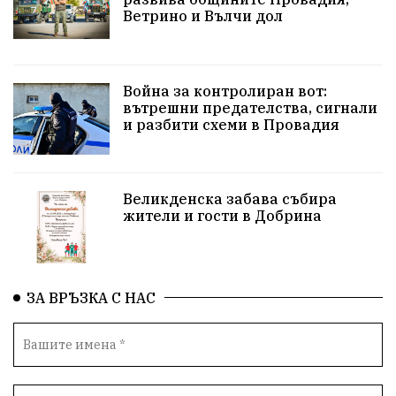
Ветрино и Вълчи дол
Сигнали
Посещението на Бойко Борисов
Солницата в Провадия
Война за контролиран вот:
вътрешни предателства, сигнали
Използва ли се за кампания?
Екология
и разбити схеми в Провадия
Райско кътче
Сметище
Полицейска акция
XXIX НК „Светослав Обретенов“
Млади таланти
Великденска забава събира
жители и гости в Добрина
Великденска забава
с. Добрина
Финанси
Книги
Туризъм
ЗА ВРЪЗКА С НАС