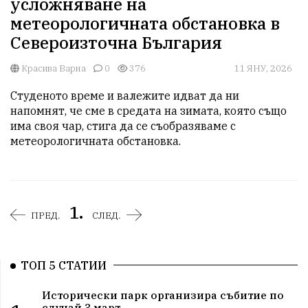
усложняване на
метеорологичната обстановка в
Североизточна България
Красива Варна
0
376
11 ЯНУ, 2026
Студеното време и валежите идват да ни 
напомнят, че сме в средата на зимата, която също 
има своя чар, стига да се съобразяваме с 
метеорологичната обстановка. 
1.
ПРЕД.
СЛЕД.
ТОП 5 СТАТИИ
Исторически парк организира събитие по
случай 3 март