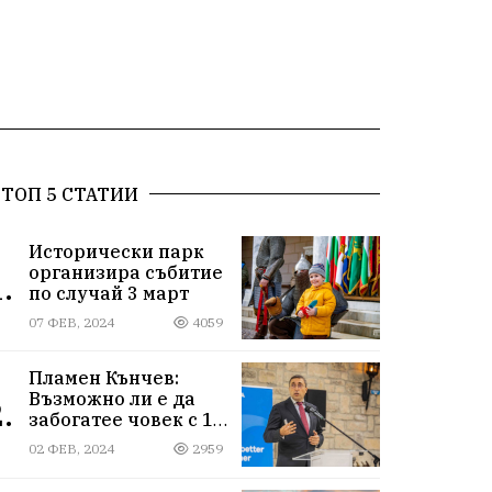
ТОП 5 СТАТИИ
Исторически парк
организира събитие
.
по случай 3 март
07 ФЕВ, 2024
4059
Пламен Кънчев:
Възможно ли е да
.
забогатее човек с 1
000 лева доход?
02 ФЕВ, 2024
2959