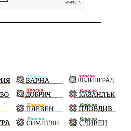
Солницата край Провадия
Знак за европейско наследство
управлението на Провадия
Общински съвет
Сигнали
Посещението на Бойко Борисов
Солницата в Провадия
Използва ли се за кампания?
Екология
Райско кътче
Сметище
Полицейска акция
XXIX НК „Светослав Обретенов“