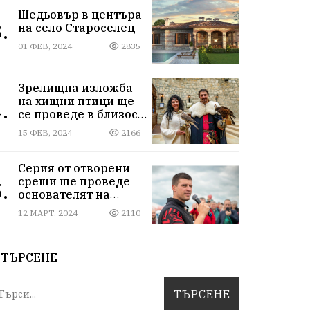
Шедьовър в центъра
.
на село Староселец
01 ФЕВ, 2024
2835
Зрелищна изложба
на хищни птици ще
.
се проведе в близост
до Провадия
15 ФЕВ, 2024
2166
Серия от отворени
срещи ще проведе
.
основателят на
Исторически парк
12 МАРТ, 2024
2110
ТЪРСЕНЕ