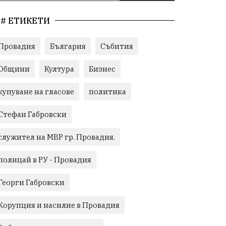
# ЕТИКЕТИ
Провадия
България
Събития
Общини
Култура
Бизнес
купуване на гласове
политика
Стефан Габровски
служител на МВР гр. Провадия.
полицай в РУ - Провадия
Георги Габровски
Корупция и насилие в Провадия