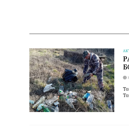
АК
Р
Б
К
То
То