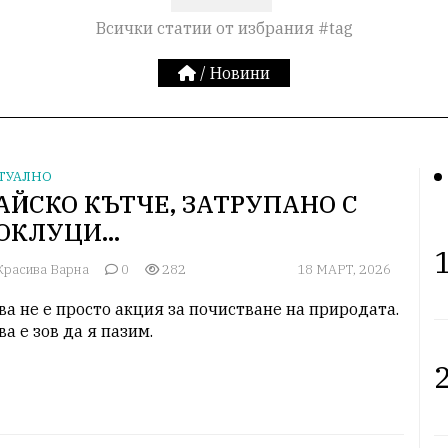
Всички статии от избрания #tag
/
Новини
ТУАЛНО
АЙСКО КЪТЧЕ, ЗАТРУПАНО С
ОКЛУЦИ…
1
расива Варна
0
282
18 МАРТ, 2026
ва не е просто акция за почистване на природата. 
ва е зов да я пазим.
2