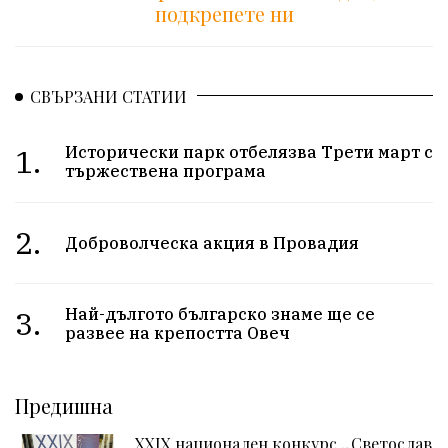
подкрепете ни
СВЪРЗАНИ СТАТИИ
1.
Исторически парк отбелязва Трети март с
тържествена програма
2.
Доброволческа акция в Провадия
3.
Най-дългото българско знаме ще се
развее на крепостта Овеч
Предишна
XXIX национален конкурс „Светослав