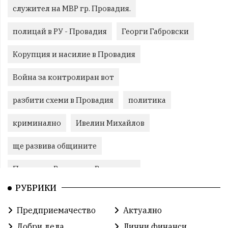
служител на МВР гр. Провадия.
полицай в РУ - Провадия
Георги Габровски
Корупция и насилие в Провадия
Война за контролиран вот
разбити схеми в Провадия
политика
криминално
Ивелин Михайлов
ще развива общините
Провадия, Ветрино и Вълчи дол
РУБРИКИ
Метеоролигична обстановка
Предприемачество
Актуално
Североизточна България
Добри дела
Лични финанси