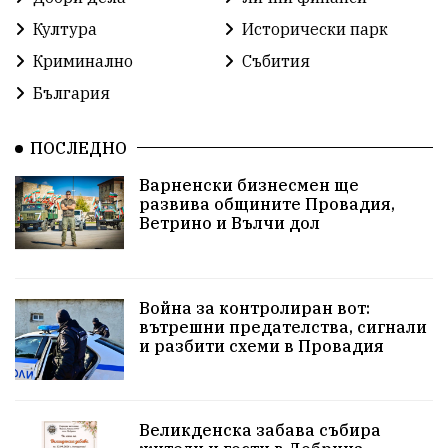
Общинският съвет Провадия
Решения
Култура
Исторически парк
Криминално
Събития
Център за обслужване
Модел „на едно гише“
България
Развитие на града
Солницата край Провадия
ПОСЛЕДНО
Знак за европейско наследство
Варненски бизнесмен ще
управлението на Провадия
Общински съвет
развива общините Провадия,
Ветрино и Вълчи дол
Сигнали
Посещението на Бойко Борисов
Солницата в Провадия
Война за контролиран вот:
вътрешни предателства, сигнали
Използва ли се за кампания?
Екология
и разбити схеми в Провадия
Райско кътче
Сметище
Полицейска акция
XXIX НК „Светослав Обретенов“
Млади таланти
Великденска забава събира