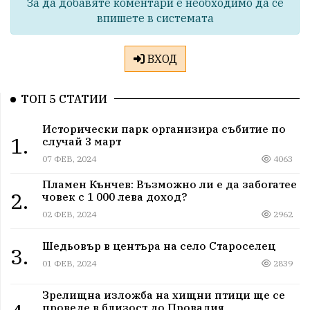
За да добавяте коментари е необходимо да се
впишете в системата
ВХОД
ТОП 5 СТАТИИ
Исторически парк организира събитие по
1.
случай 3 март
07 ФЕВ, 2024
4063
Пламен Кънчев: Възможно ли е да забогатее
2.
човек с 1 000 лева доход?
02 ФЕВ, 2024
2962
Шедьовър в центъра на село Староселец
3.
01 ФЕВ, 2024
2839
Зрелищна изложба на хищни птици ще се
проведе в близост до Провадия