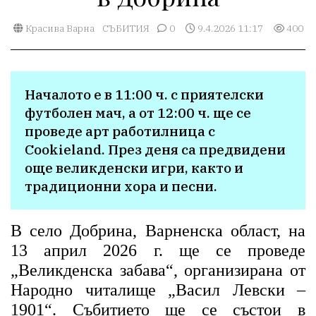
Красива Варна
СЪБИТИЯ
0
9.4.2026 11:17
400
Началото е в 11:00 ч. с приятелски 
футболен мач, а от 12:00 ч. ще се 
проведе арт работилница с 
Cookieland. През деня са предвидени 
още великденски игри, както и 
В село Добрина, Варненска област, на
13 април 2026 г. ще се проведе
„Великденска забава“, организирана от
Народно читалище „Васил Левски –
1901“. Събитието ще се състои в