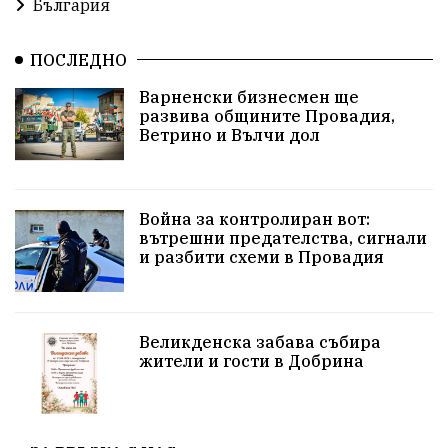
България
Развитие на града
Солницата край Провадия
ПОСЛЕДНО
Знак за европейско наследство
Варненски бизнесмен ще
управлението на Провадия
Общински съвет
развива общините Провадия,
Ветрино и Вълчи дол
Сигнали
Посещението на Бойко Борисов
Солницата в Провадия
Война за контролиран вот:
вътрешни предателства, сигнали
Използва ли се за кампания?
Екология
и разбити схеми в Провадия
Райско кътче
Сметище
Полицейска акция
XXIX НК „Светослав Обретенов“
Млади таланти
Великденска забава събира
жители и гости в Добрина
Великденска забава
с. Добрина
Финанси
Книги
Туризъм