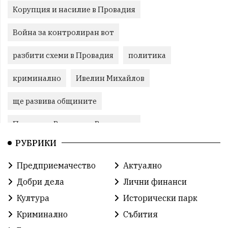
Корупция и насилие в Провадия
Война за контролиран вот
разбити схеми в Провадия
политика
криминално
Ивелин Михайлов
ще развива общините
Провадия, Ветрино и Вълчи дол
РУБРИКИ
Метеоролигична обстановка
Предприемачество
Актуално
Североизточна България
Добри дела
Лични финанси
Общинският съвет Провадия
Решения
Култура
Исторически парк
Криминално
Събития
Център за обслужване
Модел „на едно гише“