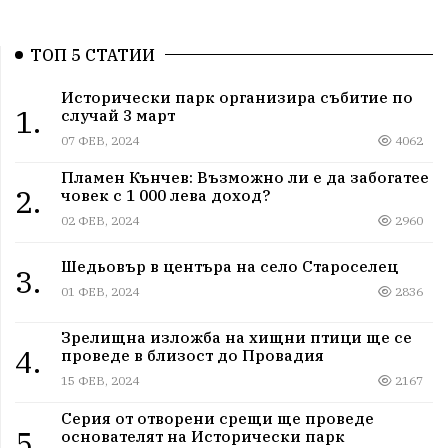
ТОП 5 СТАТИИ
Исторически парк организира събитие по
1.
случай 3 март
07 ФЕВ, 2024
4062
Пламен Кънчев: Възможно ли е да забогатее
2.
човек с 1 000 лева доход?
02 ФЕВ, 2024
2960
Шедьовър в центъра на село Староселец
3.
01 ФЕВ, 2024
2836
Зрелищна изложба на хищни птици ще се
4.
проведе в близост до Провадия
15 ФЕВ, 2024
2167
Серия от отворени срещи ще проведе
5.
основателят на Исторически парк