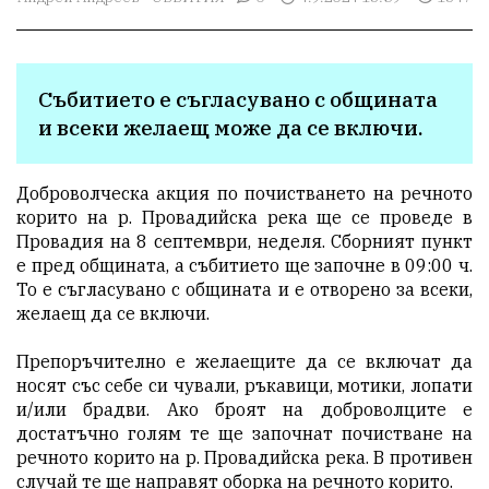
Събитието е съгласувано с общината 
и всеки желаещ може да се включи.
Доброволческа акция по почистването на речното
корито на р. Провадийска река ще се проведе в
Провадия на 8 септември, неделя. Сборният пункт
е пред общината, а събитието ще започне в 09:00 ч.
То е съгласувано с общината и е отворено за всеки,
желаещ да се включи.
Препоръчително е желаещите да се включат да
носят със себе си чували, ръкавици, мотики, лопати
и/или брадви. Ако броят на доброволците е
достатъчно голям те ще започнат почистване на
речното корито на р. Провадийска река. В противен
случай те ще направят оборка на речното корито.