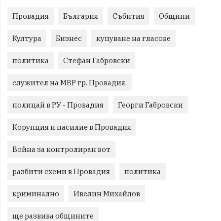
Провадия
България
Събития
Общини
Култура
Бизнес
купуване на гласове
политика
Стефан Габровски
служител на МВР гр. Провадия.
полицай в РУ - Провадия
Георги Габровски
Корупция и насилие в Провадия
Война за контролиран вот
разбити схеми в Провадия
политика
криминално
Ивелин Михайлов
ще развива общините