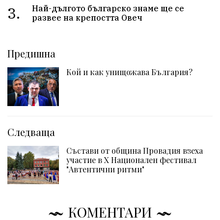
3.
Най-дългото българско знаме ще се
развее на крепостта Овеч
Предишна
Кой и как унищожава България?
Следваща
Състави от община Провадия взеха
участие в Х Национален фестивал
"Автентични ритми"
КОМЕНТАРИ