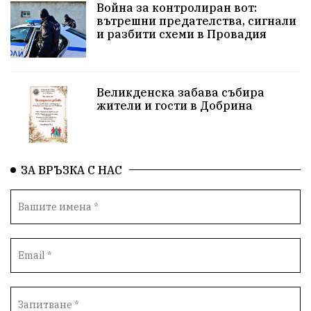
Война за контролиран вот:
вътрешни предателства, сигнали
Използва ли се за кампания?
Екология
и разбити схеми в Провадия
Райско кътче
Сметище
Полицейска акция
XXIX НК „Светослав Обретенов“
Млади таланти
Великденска забава събира
жители и гости в Добрина
Великденска забава
с. Добрина
Финанси
Книги
Туризъм
ЗА ВРЪЗКА С НАС