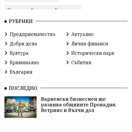
Провадия, Ветрино и Вълчи дол
РУБРИКИ
Метеоролигична обстановка
Предприемачество
Актуално
Североизточна България
Добри дела
Лични финанси
Общинският съвет Провадия
Решения
Култура
Исторически парк
Криминално
Събития
Център за обслужване
Модел „на едно гише“
България
Развитие на града
Солницата край Провадия
ПОСЛЕДНО
Знак за европейско наследство
Варненски бизнесмен ще
управлението на Провадия
Общински съвет
развива общините Провадия,
Ветрино и Вълчи дол
Сигнали
Посещението на Бойко Борисов
Солницата в Провадия