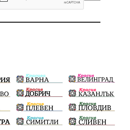
Солницата край Провадия
Знак за европейско наследство
управлението на Провадия
Общински съвет
Сигнали
Посещението на Бойко Борисов
Солницата в Провадия
Използва ли се за кампания?
Екология
Райско кътче
Сметище
Полицейска акция
XXIX НК „Светослав Обретенов“