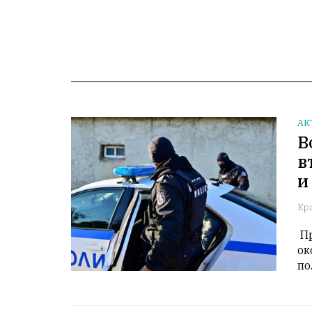
АК
В
в
и
Кр
 При проверка, свързана със случая, са открити 
ок
по