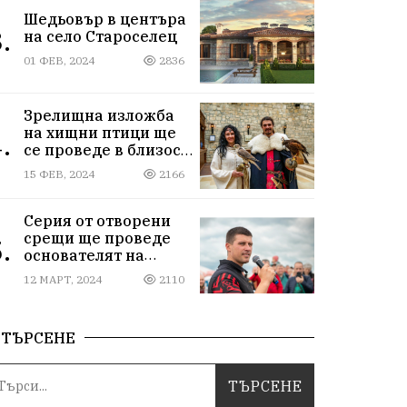
Шедьовър в центъра
.
на село Староселец
01 ФЕВ, 2024
2836
Зрелищна изложба
на хищни птици ще
.
се проведе в близост
до Провадия
15 ФЕВ, 2024
2166
Серия от отворени
срещи ще проведе
.
основателят на
Исторически парк
12 МАРТ, 2024
2110
ТЪРСЕНЕ