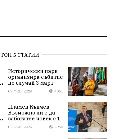
ТОП 5 СТАТИИ
Исторически парк
организира събитие
.
по случай 3 март
07 ФЕВ, 2024
4061
Пламен Кънчев:
Възможно ли е да
.
забогатее човек с 1
000 лева доход?
02 ФЕВ, 2024
2960