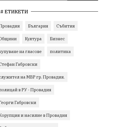
# ЕТИКЕТИ
Провадия
България
Събития
Общини
Култура
Бизнес
купуване на гласове
политика
Стефан Габровски
служител на МВР гр. Провадия.
полицай в РУ - Провадия
Георги Габровски
Корупция и насилие в Провадия