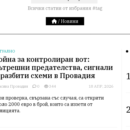
Всички статии от избрания #tag
/
Новини
ТУАЛНО
ойна за контролиран вот:
ътрешни предателства, сигнали
1
 разбити схеми в Провадия
асива Провадия
0
344
18 АПР, 2026
оло 2000 евро в брой, които са иззети от 
2
лицията. 