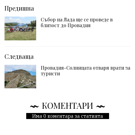
Предишна
Събор на Лада ще се проведе в
близост до Провадия
Следваща
Провадия-Солницата отваря врати за
туристи
КОМЕНТАРИ
Има 0 коментара за статията