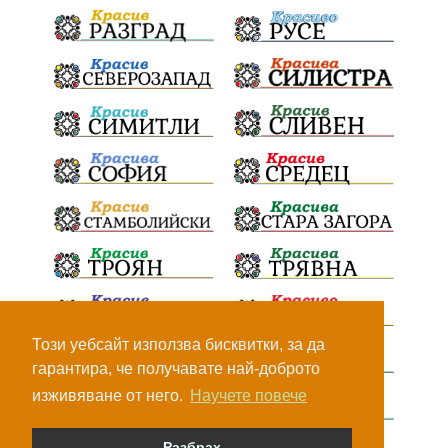
Този уебсайт използва бисквитки, за да
гарантира, че получавате най-доброто
изживяване от него.
Научете повече
Разбрах