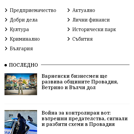
Предприемачество
Актуално
Североизточна България
Добри дела
Лични финанси
Общинският съвет Провадия
Решения
Култура
Исторически парк
Криминално
Събития
Център за обслужване
Модел „на едно гише“
България
Развитие на града
Солницата край Провадия
ПОСЛЕДНО
Знак за европейско наследство
Варненски бизнесмен ще
управлението на Провадия
Общински съвет
развива общините Провадия,
Ветрино и Вълчи дол
Сигнали
Посещението на Бойко Борисов
Солницата в Провадия
Война за контролиран вот:
вътрешни предателства, сигнали
Използва ли се за кампания?
Екология
и разбити схеми в Провадия
Райско кътче
Сметище
Полицейска акция