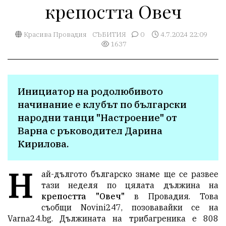
крепостта Овеч
Красива Провадия
СЪБИТИЯ
0
4.7.2024 22:09
1637
Инициатор на родолюбивото 
начинание е клубът по български 
народни танци "Настроение" от 
Варна с ръководител Дарина 
Кирилова.
Н
ай-дългото българско знаме ще се развее
тази неделя по цялата дължина на
крепостта "Овеч"
в Провадия. Това
съобщи Novini247, позовавайки се на
Varna24.bg. Дължината на трибагреника е 808