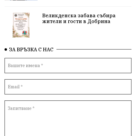
XXIX НК „Светослав Обретенов“
Млади таланти
Великденска забава събира
жители и гости в Добрина
Великденска забава
с. Добрина
Финанси
Книги
Туризъм
ЗА ВРЪЗКА С НАС