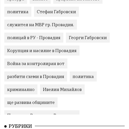
политика
Стефан Габровски
служител на МВР гр. Провадия.
полицай в РУ - Провадия
Георги Габровски
Корупция и насилие в Провадия
Война за контролиран вот
разбити схеми в Провадия
политика
криминално
Ивелин Михайлов
ще развива общините
Провадия, Ветрино и Вълчи дол
РУБРИКИ
Метеоролигична обстановка