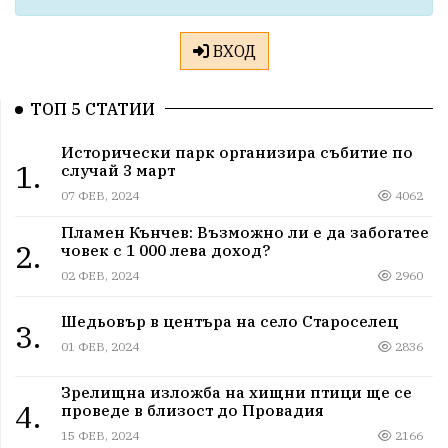
ВХОД
ТОП 5 СТАТИИ
Исторически парк организира събитие по
1.
случай 3 март
07 ФЕВ, 2024
4062
Пламен Кънчев: Възможно ли е да забогатее
2.
човек с 1 000 лева доход?
02 ФЕВ, 2024
2960
Шедьовър в центъра на село Староселец
3.
01 ФЕВ, 2024
2836
Зрелищна изложба на хищни птици ще се
4.
проведе в близост до Провадия
15 ФЕВ, 2024
2166