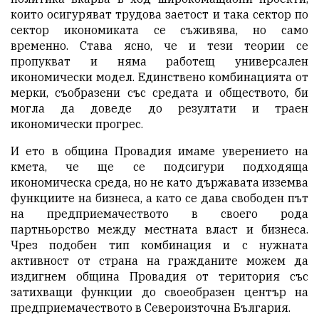
които осигуряват трудова заетост и така сектор по
сектор икономиката се съживява, но само
временно. Става ясно, че и тези теории се
пропукват и няма работещ универсален
икономически модел. Единствено комбинацията от
мерки, съобразени със средата и обществото, би
могла да доведе до резултати и траен
икономически прогрес.
И ето в община Провадия имаме уверението на
кмета, че ще се подсигури подходяща
икономическа среда, но не като държавата изземва
функциите на бизнеса, а като се дава свободен път
на
предприемачеството
в своего рода
партньорство между местната власт и бизнеса.
Чрез подобен тип комбинация и с нужната
активност от страна на гражданите можем да
издигнем община Провадия от територия със
затихващи функции до своеобразен център на
предприемачеството в Североизточна България.