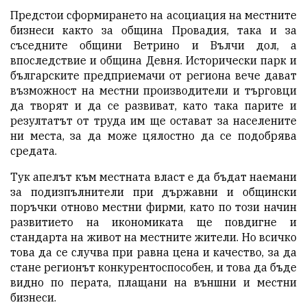
Предстои сформирането на асоциация на местните
бизнеси както за община Провадия, така и за
съседните общини Ветрино и Вълчи дол, а
впоследствие и община Девня. Исторически парк и
българските предприемачи от региона вече дават
възможност на местни производители и търговци
да творят и да се развиват, като така парите и
резултатът от труда им ще остават за населените
ни места, за да може цялостно да се подобрява
средата.
Тук апелът към местната власт е да бъдат наемани
за подизпълнители при държавни и общински
поръчки отново местни фирми, като по този начин
развитието на икономиката ще повдигне и
стандарта на живот на местните жители. Но всичко
това да се случва при равна цена и качество, за да
стане регионът конкурентоспособен, и това да бъде
видно по перата, плащани на външни и местни
бизнеси.