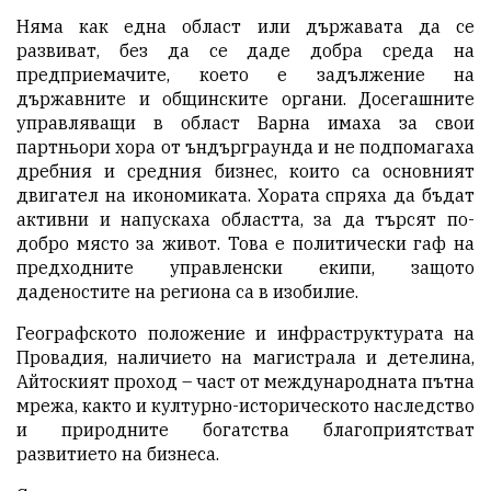
Няма как една област или държавата да се
развиват, без да се даде добра среда на
предприемачите, което е задължение на
държавните и общинските органи. Досегашните
управляващи в област Варна имаха за свои
партньори хора от ъндърграунда и не подпомагаха
дребния и средния бизнес, които са основният
двигател на икономиката. Хората спряха да бъдат
активни и напускаха областта, за да търсят по-
добро място за живот. Това е политически гаф на
предходните управленски екипи, защото
даденостите на региона са в изобилие.
Географското положение и инфраструктурата на
Провадия, наличието на магистрала и детелина,
Айтоският проход – част от международната пътна
мрежа, както и културно-историческото наследство
и природните богатства благоприятстват
развитието на бизнеса.