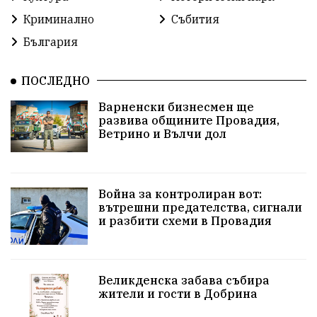
Криминално
Събития
Център за обслужване
Модел „на едно гише“
България
Развитие на града
Солницата край Провадия
ПОСЛЕДНО
Знак за европейско наследство
Варненски бизнесмен ще
управлението на Провадия
Общински съвет
развива общините Провадия,
Ветрино и Вълчи дол
Сигнали
Посещението на Бойко Борисов
Солницата в Провадия
Война за контролиран вот:
вътрешни предателства, сигнали
Използва ли се за кампания?
Екология
и разбити схеми в Провадия
Райско кътче
Сметище
Полицейска акция
XXIX НК „Светослав Обретенов“
Млади таланти
Великденска забава събира
жители и гости в Добрина
Великденска забава
с. Добрина
Финанси