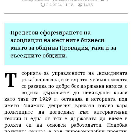
2.2.2024 11:18
1435
Предстои сформирането на 
асоциация на местните бизнеси 
както за община Провадия, така и за 
съседните общини.
Т
еорията за управлението на „невидимата
ръка“ на пазара, или вярата, че икономиката
се развива по-добре без държавна намеса, е
водила държавите до невиждани кризи
като тази от 1929 г., останала в историята под
името Голямата депресия. Кризата тогава кара
политиците да погледнат към алтернативни
теории и една от тях е държавата да влезе в
ролята си на основен работодател. Подобна
политика вкарва в ход широкомащабни проекти,