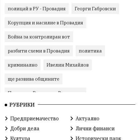
полицай в РУ - Провадия
Георги Габровски
Корупция и насилие в Провадия
Война за контролиран вот
разбити схеми в Провадия
политика
криминално
Ивелин Михайлов
ще развива общините
Провадия, Ветрино и Вълчи дол
РУБРИКИ
Метеоролигична обстановка
Предприемачество
Актуално
Североизточна България
Добри дела
Лични финанси
Общинският съвет Провадия
Решения
Култура
Исторически парк