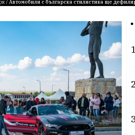
рк
/
Автомобили с българска стилистика ще дефили
1
2
3