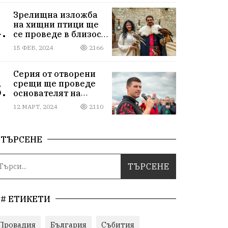
Зрелищна изложба
на хищни птици ще
.
се проведе в близост
до Провадия
15 ФЕВ, 2024
2166
Серия от отворени
срещи ще проведе
.
основателят на
Исторически парк
12 МАРТ, 2024
2110
ТЪРСЕНЕ
# ЕТИКЕТИ
Провадия
България
Събития