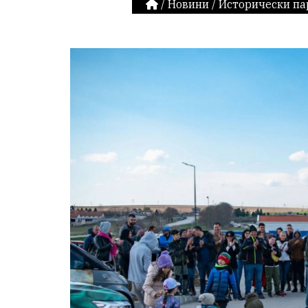
/
Новини
/
Исторически па