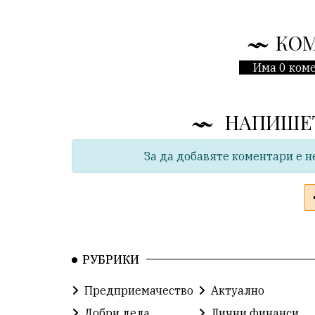
КО
Има 0 коме
НАПИШЕ
За да добавяте коментари е н
РУБРИКИ
Предприемачество
Актуално
Добри дела
Лични финанси