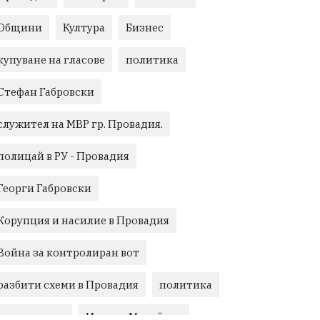
Общини
Култура
Бизнес
купуване на гласове
политика
Стефан Габровски
служител на МВР гр. Провадия.
полицай в РУ - Провадия
Георги Габровски
Корупция и насилие в Провадия
Война за контролиран вот
разбити схеми в Провадия
политика
криминално
Ивелин Михайлов