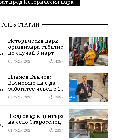
рат пред Исторически парк
ТОП 5 СТАТИИ
Исторически парк
организира събитие
.
по случай 3 март
07 ФЕВ, 2024
4059
Пламен Кънчев:
Възможно ли е да
.
забогатее човек с 1
000 лева доход?
02 ФЕВ, 2024
2959
Шедьовър в центъра
.
на село Староселец
01 ФЕВ, 2024
2834