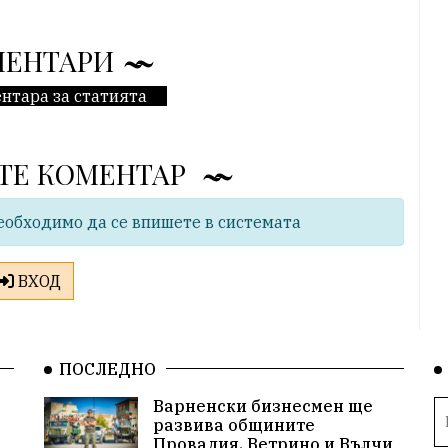
МЕНТАРИ
нтара за статията
ТЕ КОМЕНТАР
еобходимо да се впишете в системата
ВХОД
ПОСЛЕДНО
Варненски бизнесмен ще
развива общините
Провадия, Ветрино и Вълчи