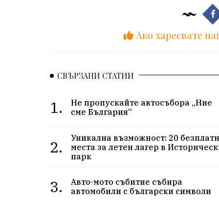
Ако харесвате на
СВЪРЗАНИ СТАТИИ
1.
Не пропускайте автосъбора „Ние
сме България“
Уникална възможност: 20 безплат
2.
места за летен лагер в Историчес
парк
3.
Авто-мото събитие събира
автомобили с български символи