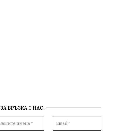
Общински съвет
Сигнали
Посещението на Бойко Борисов
Солницата в Провадия
Използва ли се за кампания?
Екология
Райско кътче
Сметище
Полицейска акция
XXIX НК „Светослав Обретенов“
Млади таланти
Великденска забава
ЗА ВРЪЗКА С НАС
с. Добрина
Финанси
Книги
Туризъм