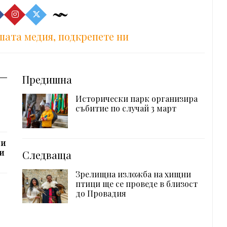
шата медия, подкрепете ни
Предишна
Исторически парк организира
събитие по случай 3 март
ни
ки
Следваща
Зрелищна изложба на хищни
птици ще се проведе в близост
до Провадия