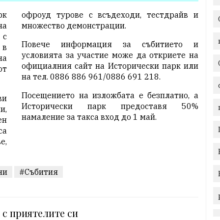
рк
офроуд турове с всъдеходи, тестдрайв и
на
множество демонстрации.
с
Повече информация за събитието и
 в
условията за участие може да откриете на
на
официалния сайт на Исторически парк или
от
на тел. 0886 886 961/0886 691 218.
Посещението на изложбата е безплатно, а
ви
Исторически парк предоставя 50%
и,
намаление за такса вход до 1 май.
ен
са
е,
ни
#Събития
 с приятелите си