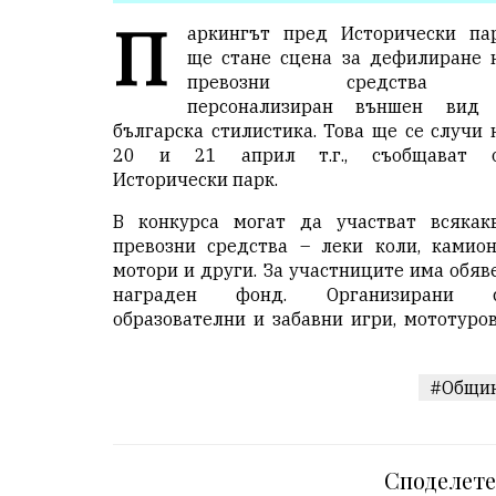
П
аркингът пред
Исторически па
ще стане сцена за дефилиране 
превозни средства 
персонализиран външен вид
българска стилистика. Това ще се случи 
20 и 21 април т.г., съобщават 
Исторически парк.
В конкурса могат да участват всякак
превозни средства – леки коли, камион
мотори и други. За участниците има обяв
награден фонд. Организирани 
образователни и забавни игри, мототуров
#Общи
Споделете